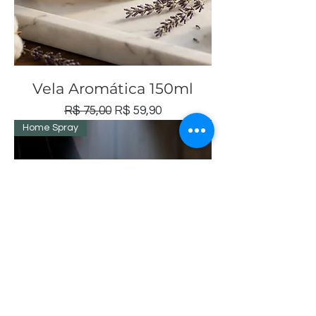
Vela Aromática 150ml
Preço normal
Preço promocional
R$ 75,00
R$ 59,90
Home Spray