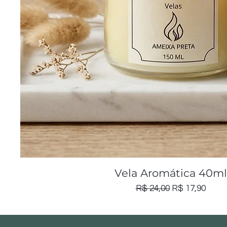
Visualização rápida
Vela Aromática 40ml
Preço normal
Preço promoc
R$ 24,00
R$ 17,90