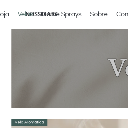
oja
Velas
NOSSO AROMA
Home Sprays
Sobre
Con
V
Vela Aromática