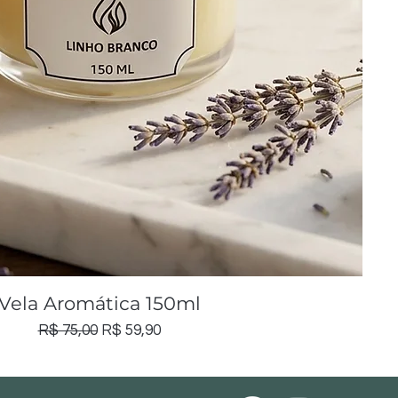
Visualização rápida
Vela Aromática 150ml
Preço normal
Preço promocional
R$ 75,00
R$ 59,90