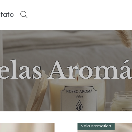
tato
elas Aromá
Vela Aromática