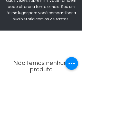
duas vezes sobre mim. Você também
pode alterar a fonte e mais. Sou um
ótimo lugar para você compartilhar a
sua história com os visitantes.
Não temos nenhum
produto
para mostrar no
momento.
NOSSO
AROMA