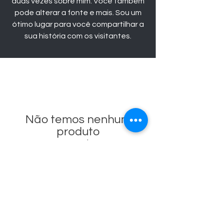
duas vezes sobre mim. Você também
pode alterar a fonte e mais. Sou um
ótimo lugar para você compartilhar a
sua história com os visitantes.
Não temos nenhum
produto
para mostrar no
momento.
NOSSO
AROMA